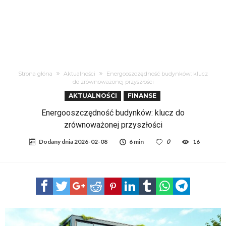
Strona głóna
Aktualności
Energooszczędność budynków: klucz
do zrównoważonej przyszłości
AKTUALNOŚCI
FINANSE
Energooszczędność budynków: klucz do
zrównoważonej przyszłości
Dodany dnia
2026-02-08
6 min
0
16