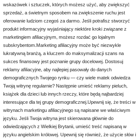
wskazówek i sztuczek, których możesz użyć, aby zwiększyć
sprzedaż, a świetnym sposobem na zwiększenie ruchu jest
oferowanie ludziom czegoś za darmo. Jeśli potrafisz stworzyć
produkt informacyjny wyjaśniający niektóre kroki związane z
marketingiem afiliacyjnym, możesz rozdać go lojalnym
subskrybentom.Marketing afiliacyjny może być niezwykle
lukratywną branżą, a kluczem do maksymalizacji szans na
sukces finansowy jest poznanie grupy docelowej. Dostosuj
reklamy afiliacyjne, aby najlepiej pasowały do ​​danych
demograficznych Twojego rynku — czy wiele matek odwiedza
Twoją witrynę regularnie? Następnie umieść reklamy pieluch,
książek dla dzieci lub innych rzeczy, które będą najbardziej
interesujące dla tej grupy demograficznej.Upewnij się, że treści w
witrynach marketingu afiliacyjnego są napisane we właściwym
języku. Jeśli Twoja witryna jest skierowana głównie do
odwiedzających z Wielkiej Brytanii, umieść treść napisaną w
języku angielskim królowej. Upewnij się również, że użycie słów i