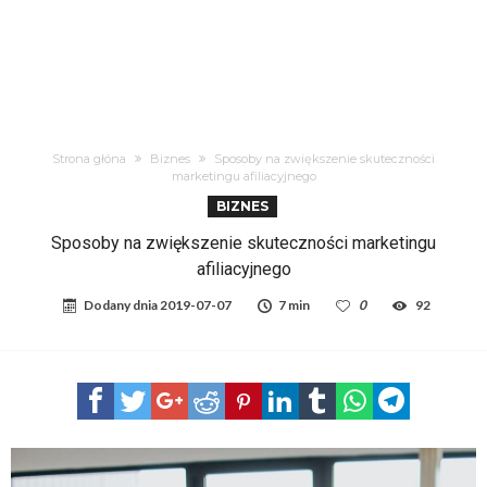
Strona głóna
Biznes
Sposoby na zwiększenie skuteczności
marketingu afiliacyjnego
BIZNES
Sposoby na zwiększenie skuteczności marketingu
afiliacyjnego
Dodany dnia
2019-07-07
7 min
0
92