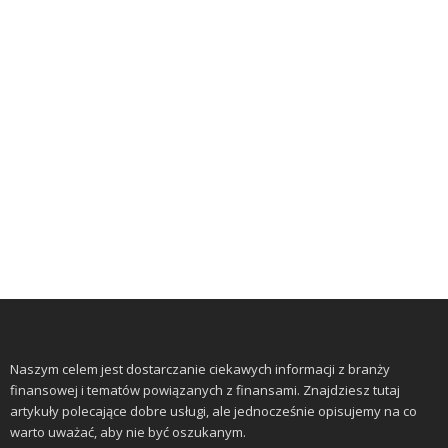
Naszym celem jest dostarczanie ciekawych informacji z branży
finansowej i tematów powiązanych z finansami. Znajdziesz tutaj
artykuły polecające dobre usługi, ale jednocześnie opisujemy na co
warto uważać, aby nie być oszukanym.