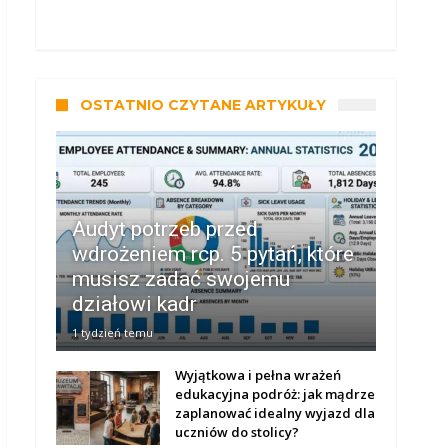
OSTATNIO CZYTANE ARTYKUŁY
Audyt potrzeb przed
wdrożeniem rcp. 5 pytań, które
musisz zadać swojemu
działowi kadr
1 tydzień temu
Wyjątkowa i pełna wrażeń
edukacyjna podróż: jak mądrze
zaplanować idealny wyjazd dla
uczniów do stolicy?