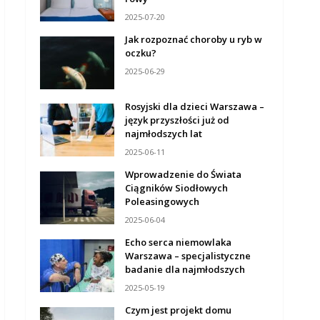
2025-07-20
Jak rozpoznać choroby u ryb w
oczku?
2025-06-29
Rosyjski dla dzieci Warszawa –
język przyszłości już od
najmłodszych lat
2025-06-11
Wprowadzenie do Świata
Ciągników Siodłowych
Poleasingowych
2025-06-04
Echo serca niemowlaka
Warszawa – specjalistyczne
badanie dla najmłodszych
2025-05-19
Czym jest projekt domu