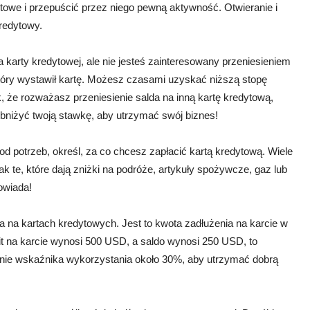
ytowe i przepuścić przez niego pewną aktywność. Otwieranie i
redytowy.
 karty kredytowej, ale nie jesteś zainteresowany przeniesieniem
tóry wystawił kartę. Możesz czasami uzyskać niższą stopę
k, że rozważasz przeniesienie salda na inną kartę kredytową,
obniżyć twoją stawkę, aby utrzymać swój biznes!
d potrzeb, określ, za co chcesz zapłacić kartą kredytową. Wiele
ak te, które dają zniżki na podróże, artykuły spożywcze, gaz lub
powiada!
a na kartach kredytowych. Jest to kwota zadłużenia na karcie w
mit na karcie wynosi 500 USD, a saldo wynosi 250 USD, to
anie wskaźnika wykorzystania około 30%, aby utrzymać dobrą