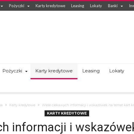
Pożyczki
Karty kredytowe
Leasing
Lokaty
Banki
In
Pożyczki
Karty kredytowe
Leasing
Lokaty
na
Karty kredytowe
Wiele ciekawych informacji i wskazówek na temat kart 
KARTY KREDYTOWE
h informacji i wskazówe