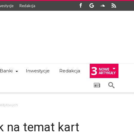
westycje
Redakcja
3
NOWE
Banki
Inwestycje
Redakcja
ARTYKUŁY
kredytowych
k na temat kart