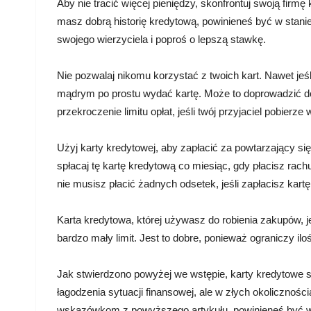
Aby nie tracić więcej pieniędzy, skonfrontuj swoją firm
masz dobrą historię kredytową, powinieneś być w stan
swojego wierzyciela i poproś o lepszą stawkę.
Nie pozwalaj nikomu korzystać z twoich kart. Nawet jeśli 
mądrym po prostu wydać kartę. Może to doprowadzić d
przekroczenie limitu opłat, jeśli twój przyjaciel pobierze
Użyj karty kredytowej, aby zapłacić za powtarzający si
spłacaj tę kartę kredytową co miesiąc, gdy płacisz rac
nie musisz płacić żadnych odsetek, jeśli zapłacisz kartę
Karta kredytowa, której używasz do robienia zakupów, j
bardzo mały limit. Jest to dobre, ponieważ ograniczy ilo
Jak stwierdzono powyżej we wstępie, karty kredytowe 
łagodzenia sytuacji finansowej, ale w złych okoliczno
wskazówkom z powyższego artykułu, powinieneś być w s