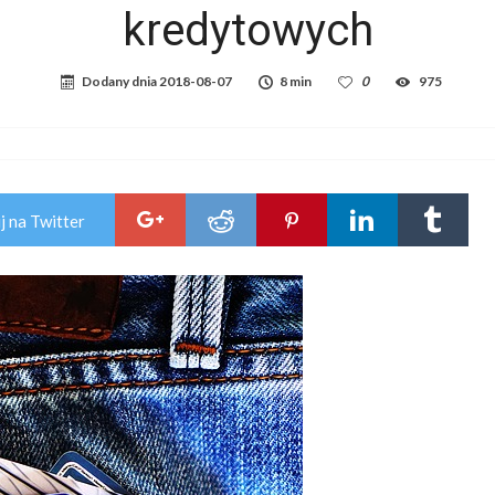
kredytowych
Dodany dnia
2018-08-07
8 min
0
975
j na Twitter