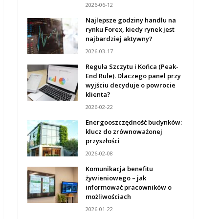
2026-06-12
Najlepsze godziny handlu na
rynku Forex, kiedy rynek jest
najbardziej aktywny?
2026-03-17
Reguła Szczytu i Końca (Peak-
End Rule). Dlaczego panel przy
wyjściu decyduje o powrocie
klienta?
2026-02-22
Energooszczędność budynków:
klucz do zrównoważonej
przyszłości
2026-02-08
Komunikacja benefitu
żywieniowego – jak
informować pracowników o
możliwościach
2026-01-22