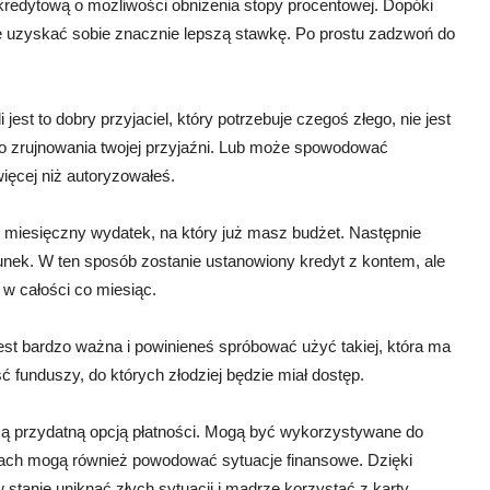
ę kredytową o możliwości obniżenia stopy procentowej. Dopóki
ie uzyskać sobie znacznie lepszą stawkę. Po prostu zadzwoń do
jest to dobry przyjaciel, który potrzebuje czegoś złego, nie jest
o zrujnowania twojej przyjaźni. Lub może spowodować
 więcej niż autoryzowałeś.
ę miesięczny wydatek, na który już masz budżet. Następnie
hunek. W ten sposób zostanie ustanowiony kredyt z kontem, ale
 w całości co miesiąc.
est bardzo ważna i powinieneś spróbować użyć takiej, która ma
ść funduszy, do których złodziej będzie miał dostęp.
są przydatną opcją płatności. Mogą być wykorzystywane do
ściach mogą również powodować sytuacje finansowe. Dzięki
tanie uniknąć złych sytuacji i mądrze korzystać z karty